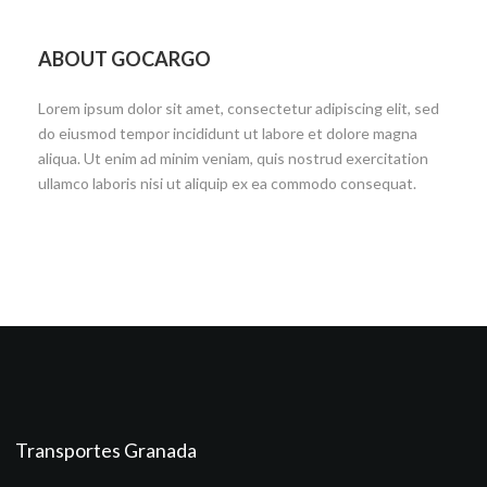
ABOUT GOCARGO
Lorem ipsum dolor sit amet, consectetur adipiscing elit, sed
do eiusmod tempor incididunt ut labore et dolore magna
aliqua. Ut enim ad minim veniam, quis nostrud exercitation
ullamco laboris nisi ut aliquip ex ea commodo consequat.
Transportes Granada