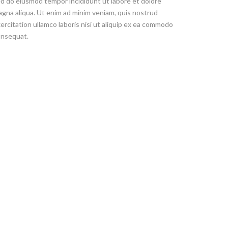
d do eiusmod tempor incididunt ut labore et dolore
gna aliqua. Ut enim ad minim veniam, quis nostrud
ercitation ullamco laboris nisi ut aliquip ex ea commodo
nsequat.