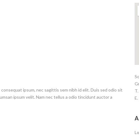
S
G
t consequat ipsum, nec sagittis sem nibh id elit. Duis sed odio sit
T.
umsan ipsum velit. Nam nec tellus a odio tincidunt auctor a
E
A
Lo